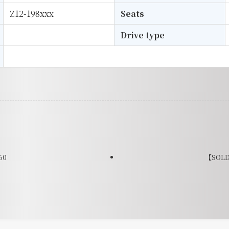
Z12-198xxx
Seats
Drive type
60
【SOLD】