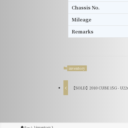
Chassis No.
Mileage
Remarks
inventory
【SOLD】2010 CUBE 15G - U22
ホーム
inventory