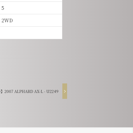
5
2WD
2007 ALPHARD AX-L - U2249