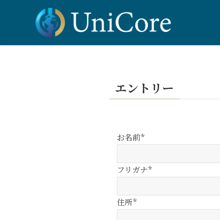
エントリー
お名前*
フリガナ*
住所*