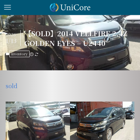
【SOLD】2014 VELLFIRE 2.4Z
2026
1/13
GOLDEN EYES – U2440
inventory
sold