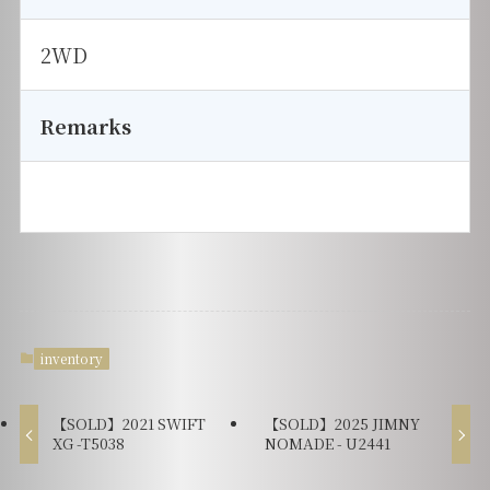
2WD
Remarks
inventory
【SOLD】2021 SWIFT
【SOLD】2025 JIMNY
XG -T5038
NOMADE - U2441