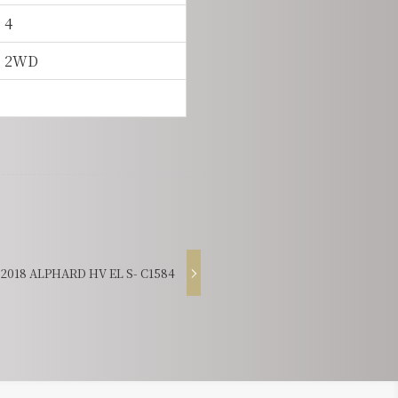
4
2WD
018 ALPHARD HV EL S- C1584