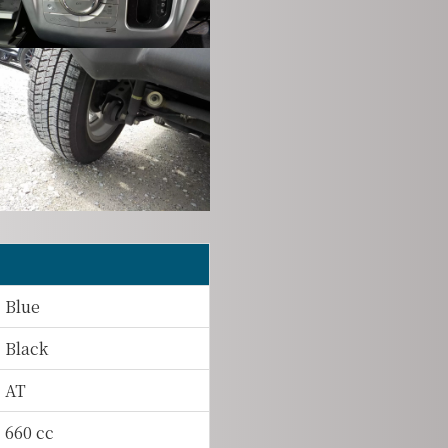
Blue
Black
AT
660 cc