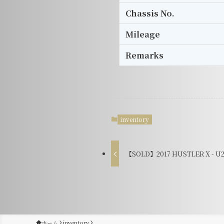
Chassis No.
Mileage
Remarks
inventory
【SOLD】2017 HUSTLER X - U
ホーム
inventory