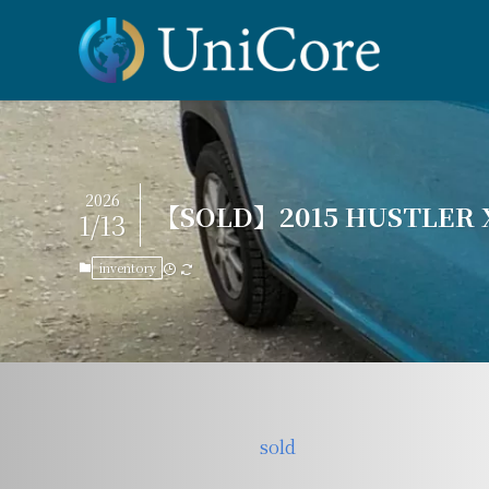
2026
【SOLD】2015 HUSTLER X
1/13
inventory
sold