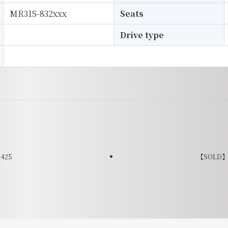
MR31S-832xxx
Seats
Drive type
2425
【SOLD】2