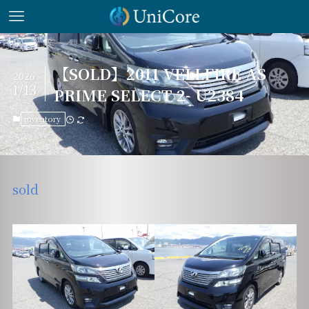
【SOLD】2011 VELLFIRE AS
2026
1/13
PRIME SELECT 2- U2384
inventory
sold