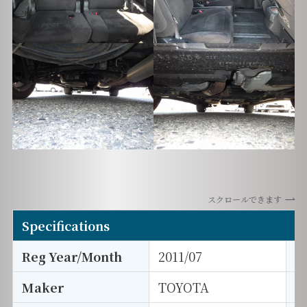
スクロールできます
Specifications
Reg Year/Month
2011/07
E
Maker
TOYOTA
I