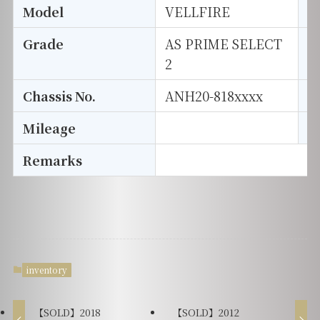
Model
VELLFIRE
T
Grade
AS PRIME SELECT
E
2
Chassis No.
ANH20-818xxxx
S
Mileage
D
Remarks
inventory
【SOLD】2018
【SOLD】2012