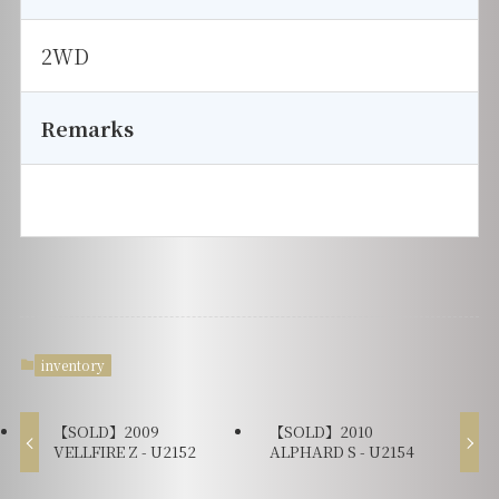
2WD
Remarks
inventory
【SOLD】2009
【SOLD】2010
VELLFIRE Z - U2152
ALPHARD S - U2154