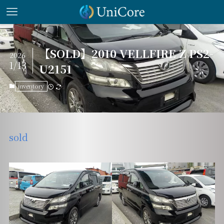
【SOLD】2010 VELLFIRE Z PS2-
2026
1/13
U2151
inventory
sold