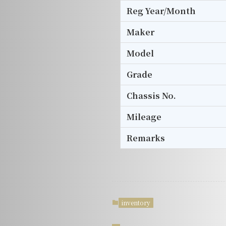
Reg Year/Month
Maker
Model
Grade
Chassis No.
Mileage
Remarks
inventory