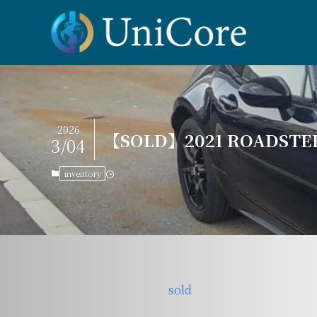
2026
【SOLD】2021 ROADSTER(
3/04
inventory
sold