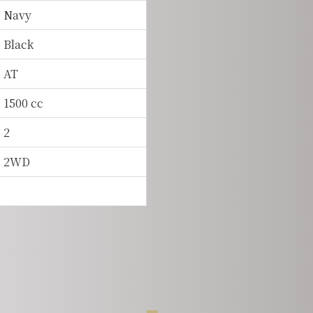
Navy
Black
AT
1500 cc
2
2WD