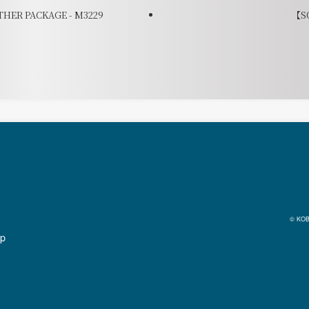
THER PACKAGE - M3229
【SO
© KOB
jp