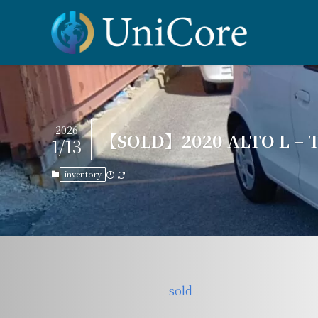
2026
【SOLD】2020 ALTO L – 
1/13
inventory
sold