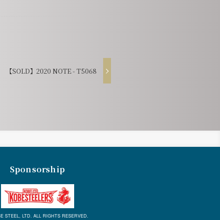
【SOLD】2020 NOTE - T5068
Sponsorship
E STEEL, LTD. ALL RIGHTS RESERVED.