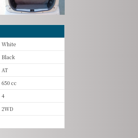
White
Black
AT
650 cc
4
2WD