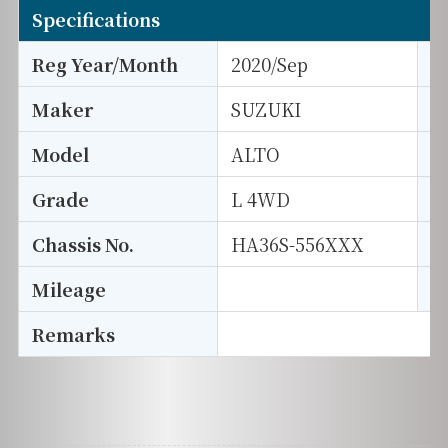
Specifications
Reg Year/Month
2020/Sep
E
Maker
SUZUKI
I
Model
ALTO
T
Grade
L 4WD
E
Chassis No.
HA36S-556XXX
S
Mileage
D
Remarks