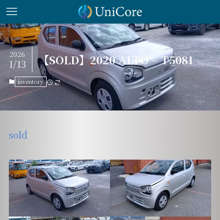
2026
【SOLD】2020 ALTO – T5081
1/13
inventory
sold