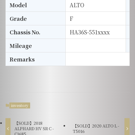
Model
ALTO
T
Grade
F
E
Chassis No.
HA36S-551xxxx
S
Mileage
D
Remarks
inventory
【SOLD】2018
【SOLD】2020 ALTO L -
ALPHARD HV SR C -
T5016
C1685