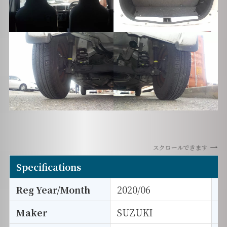
スクロールできます
Specifications
Reg Year/Month
2020/06
E
Maker
SUZUKI
I