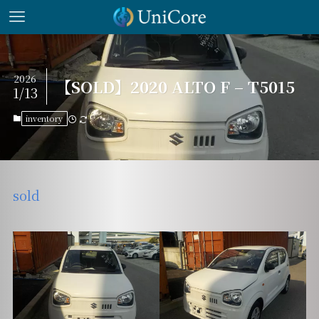
2026
【SOLD】2020 ALTO F – T5015
1/13
inventory
sold