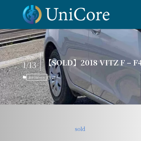
2026
【SOLD】2018 VITZ F – F
1/13
inventory
sold