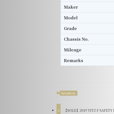
Maker
Model
Grade
Chassis No.
Mileage
Remarks
inventory
【SOLD】2019 VITZ F SAFETY ED