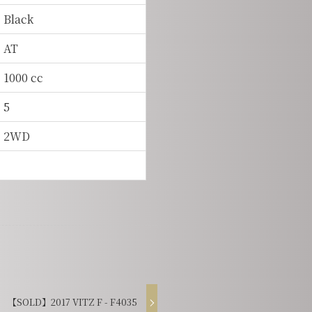
Black
AT
1000 cc
5
2WD
【SOLD】2017 VITZ F - F4035