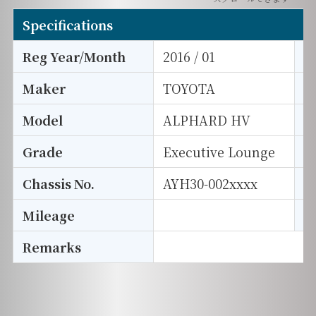
Specifications
Reg Year/Month
2016 / 01
E
Maker
TOYOTA
I
Model
ALPHARD HV
T
Grade
Executive Lounge
E
Chassis No.
AYH30-002xxxx
S
Mileage
D
Remarks