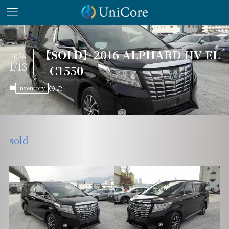
【SOLD】2016 ALPHARD HV EL
2026
1/13
– C1550
inventory
sold