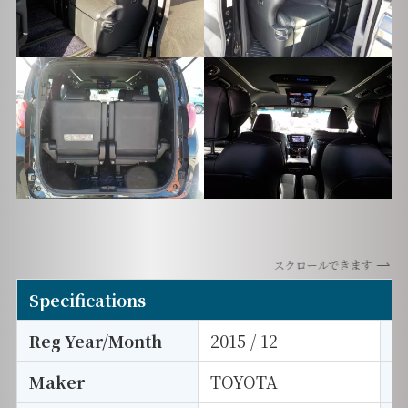
スクロールできます
Specifications
Reg Year/Month
2015 / 12
E
Maker
TOYOTA
I