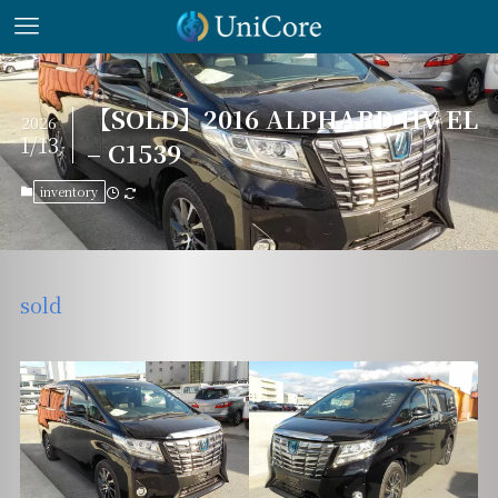
【SOLD】2016 ALPHARD HV EL
2026
1/13
– C1539
inventory
sold