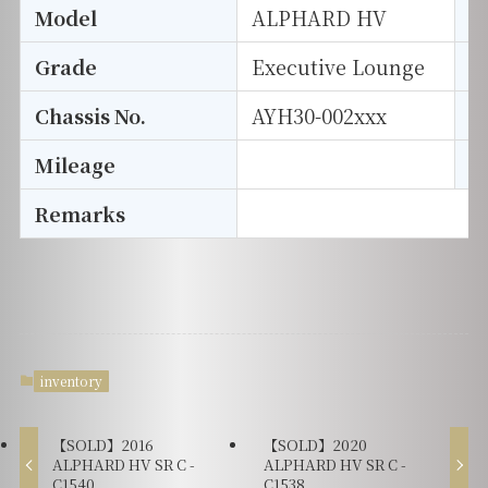
Model
ALPHARD HV
T
Grade
Executive Lounge
E
Chassis No.
AYH30-002xxx
S
Mileage
D
Remarks
inventory
【SOLD】2016
【SOLD】2020
ALPHARD HV SR C -
ALPHARD HV SR C -
C1540
C1538