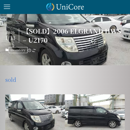
【SOLD】2006 ELGRAND HWS
2026
1/13
– U2170
inventory
sold