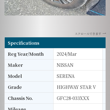
スクロールできます
Specifications
Reg Year/Month
2024/Mar
E
Maker
NISSAN
I
Model
SERENA
T
Grade
HIGHWAY STAR V
E
Chassis No.
GFC28-033XXX
S
Mileage
D