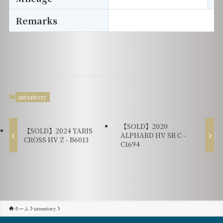
Remarks
inventory
【SOLD】2020
【SOLD】2024 YARIS
ALPHARD HV SR C -
CROSS HV Z - B6013
C1694
ホーム
inventory