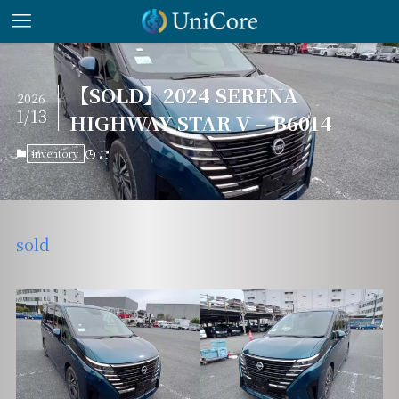
【SOLD】2024 SERENA
2026
1/13
HIGHWAY STAR V – B6014
inventory
sold