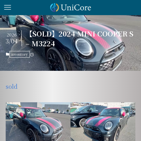
【SOLD】2024 MINI COOPER S
2026
3/04
– M3224
inventory
sold