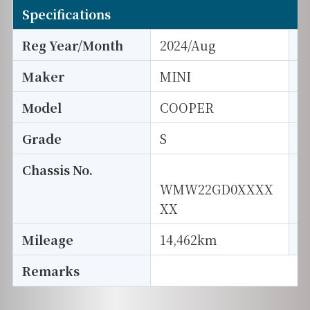
Specifications
Reg Year/Month
2024/Aug
E
Maker
MINI
I
Model
COOPER
T
Grade
S
E
Chassis No.
S
WMW22GD0XXXX
XX
Mileage
14,462km
D
Remarks