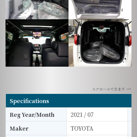
スクロールできます
Specifications
Reg Year/Month
2021 / 07
E
Maker
TOYOTA
I