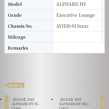
Model
ALPHARD HV
T
Grade
Executive Lounge
E
Chassis No.
AYH30-013xxxx
S
Mileage
D
Remarks
inventory
【SOLD】2015
【SOLD】2019
ALPHARD HV EL -
ALPHARD HV SR C -
C1366
C1422