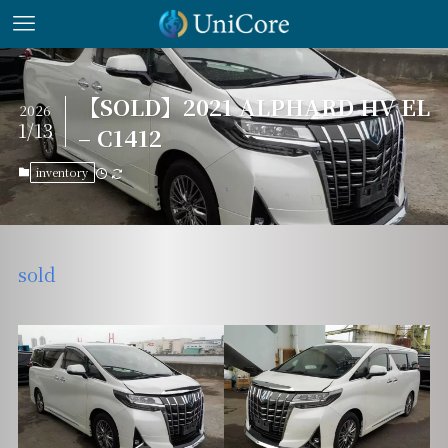
【SOLD】2021 ALPHARD HV EL
2026
1/13
– C1412
inventory
sold