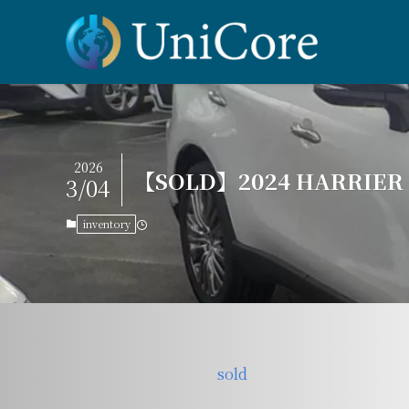
2026
【SOLD】2024 HARRIER 
3/04
inventory
sold