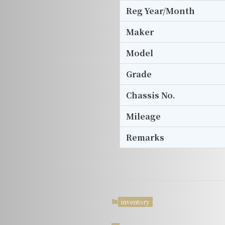
Reg Year/Month
Maker
Model
Grade
Chassis No.
Mileage
Remarks
inventory