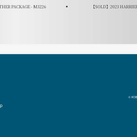
THER PACKAGE - M3226
【SOLD】2023 HARRIER 
© KOB
jp