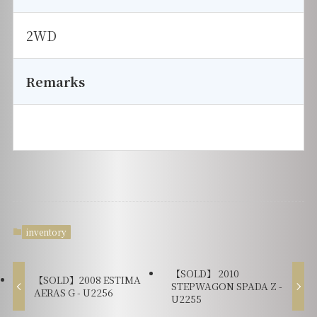
2WD
Remarks
inventory
【SOLD】 2010
【SOLD】2008 ESTIMA
STEPWAGON SPADA Z -
AERAS G - U2256
U2255