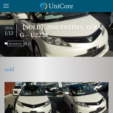
【SOLD】2010 ESTIMA AERAS
2026
1/13
G – U2258
inventory
sold