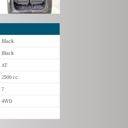
Black
Black
AT
2500 cc
7
4WD