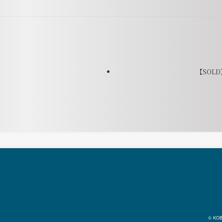
【SOLD】
© KOB