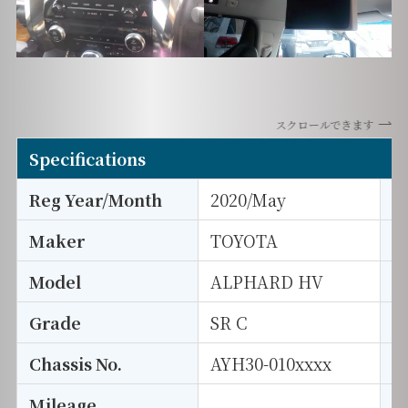
スクロールできます
Specifications
Reg Year/Month
2020/May
E
Maker
TOYOTA
I
Model
ALPHARD HV
T
Grade
SR C
E
Chassis No.
AYH30-010xxxx
S
Mileage
D