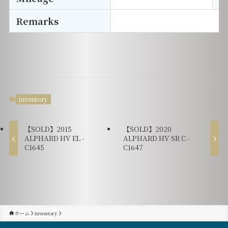
Remarks
inventory
【SOLD】2015
【SOLD】2020
ALPHARD HV EL -
ALPHARD HV SR C -
C1645
C1647
ホーム
inventory