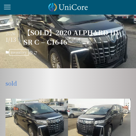
【SOLD】2020 ALPHARD HV
2026
1/13
SR C – C1646
inventory
sold