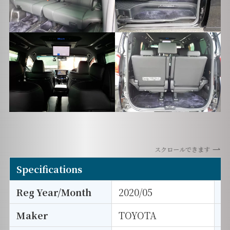
スクロールできます
Specifications
Reg Year/Month
2020/05
E
Maker
TOYOTA
I