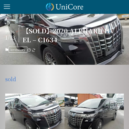
【SOLD】2020 ALPHARD HV
2026
1/13
EL – C1634
inventory
sold