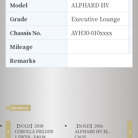
Model
ALPHARD HV
T
Grade
Executive Lounge
E
Chassis No.
AYH30-010xxxx
S
Mileage
D
Remarks
inventory
【SOLD】2018
【SOLD】2016
COROLLA FIELDER
ALPHARD HV EL -
1.5WXB - F4038
C1635