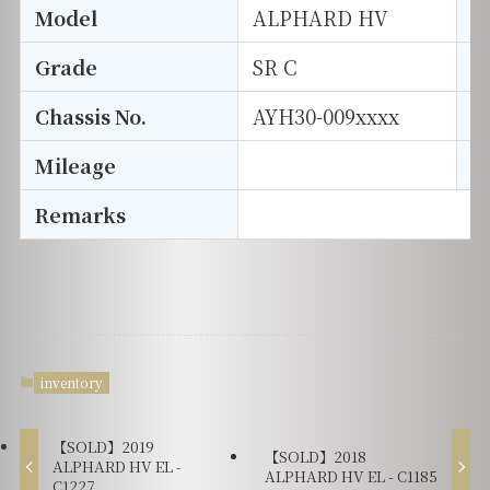
Model
ALPHARD HV
T
Grade
SR C
E
Chassis No.
AYH30-009xxxx
S
Mileage
D
Remarks
inventory
【SOLD】2019
【SOLD】2018
ALPHARD HV EL -
ALPHARD HV EL - C1185
C1227