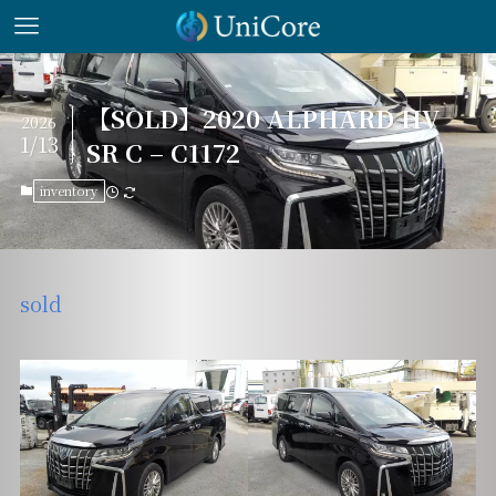
【SOLD】2020 ALPHARD HV
2026
1/13
SR C – C1172
inventory
sold