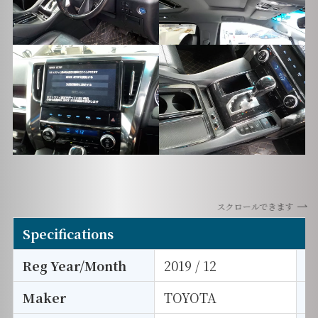
スクロールできます
Specifications
Reg Year/Month
2019 / 12
E
Maker
TOYOTA
I