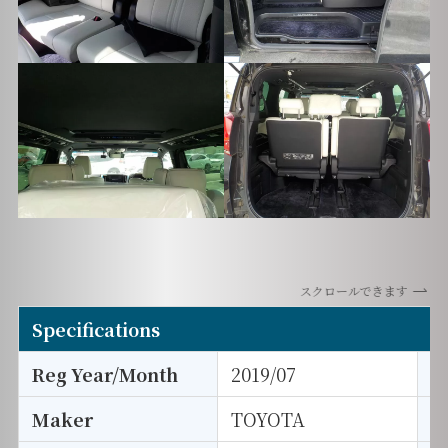
スクロールできます
Specifications
Reg Year/Month
2019/07
E
Maker
TOYOTA
I