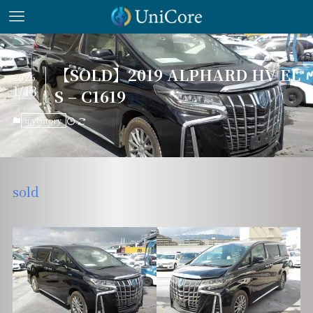
【SOLD】2019 ALPHARD HV EL
2026
1/13
S – C1619
inventory
sold