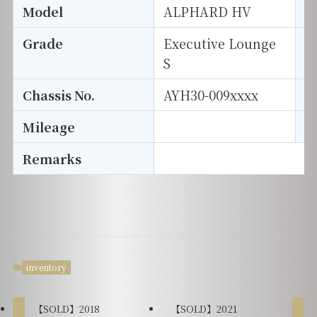
Model
ALPHARD HV
T
Grade
Executive Lounge
E
S
Chassis No.
AYH30-009xxxx
S
Mileage
D
Remarks
inventory
【SOLD】2018
【SOLD】2021