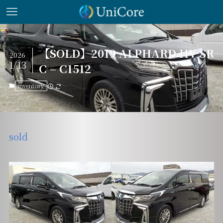
【SOLD】2019 ALPHARD HV SR
2026
1/13
C – C1512
inventory
sold