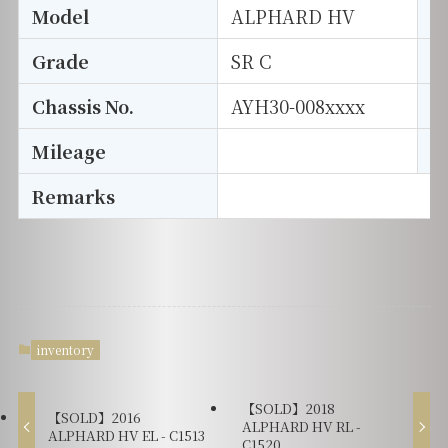
Model
ALPHARD HV
T
Grade
SR C
E
Chassis No.
AYH30-008xxxx
S
Mileage
D
Remarks
inventory
【SOLD】2018
【SOLD】2016
ALPHARD HV RL -
ALPHARD HV EL - C1513
C1520