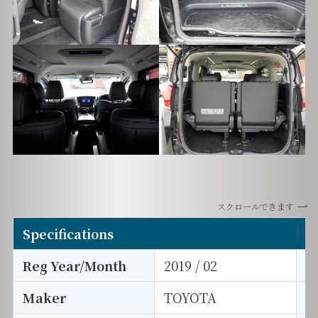
スクロールできます
Specifications
Reg Year/Month
2019 / 02
E
Maker
TOYOTA
I