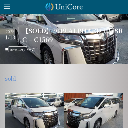
【SOLD】2019 ALPHARD HV SR
2026
1/13
C – C1569
inventory
sold