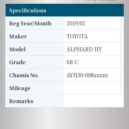
Specifications
Reg Year/Month
2019/02
E
Maker
TOYOTA
I
Model
ALPHARD HV
T
Grade
SR C
E
Chassis No.
AYH30-008xxxxx
S
Mileage
D
Remarks