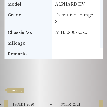
Model
ALPHARD HV
T
Grade
Executive Lounge
E
S
Chassis No.
AYH30-007xxxx
S
Mileage
D
Remarks
inventory
【SOLD】2020
【SOLD】2021