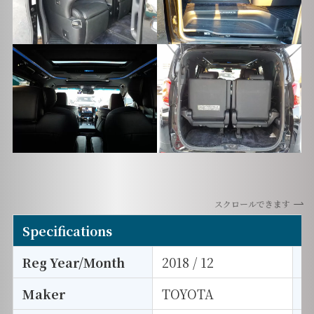
スクロールできます
Specifications
Reg Year/Month
2018 / 12
E
Maker
TOYOTA
I