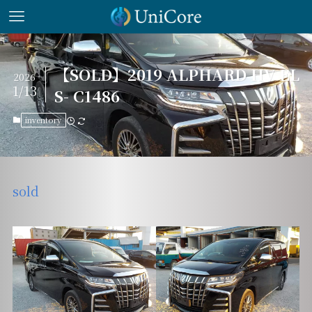
【SOLD】2019 ALPHARD HV EL
2026
1/13
S- C1486
inventory
sold