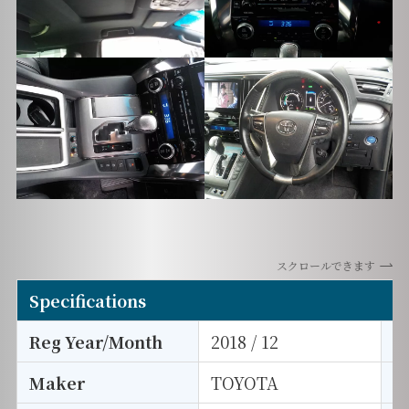
スクロールできます
Specifications
Reg Year/Month
2018 / 12
E
Maker
TOYOTA
I