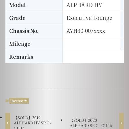
Model
ALPHARD HV
T
Grade
Executive Lounge
E
Chassis No.
AYH30-007xxxx
S
Mileage
D
Remarks
inventory
【SOLD】2019
【SOLD】2020
ALPHARD HV SR C -
ALPHARD SR C - C1146
C1137