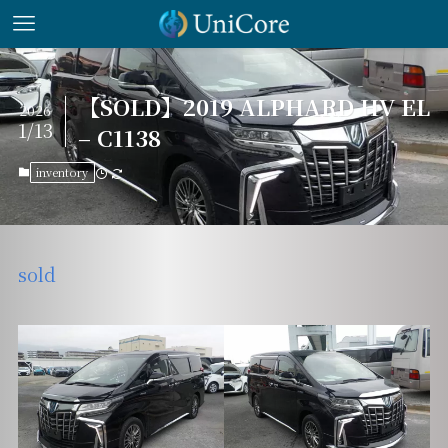
【SOLD】2019 ALPHARD HV EL
2026
1/13
– C1138
inventory
sold