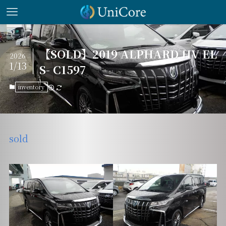
【SOLD】2019 ALPHARD HV EL
2026
1/13
S- C1597
inventory
sold