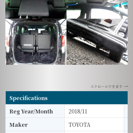
スクロールできます
Specifications
Reg Year/Month
2018/11
E
Maker
TOYOTA
I