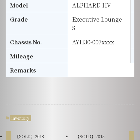
Model
ALPHARD HV
T
Grade
Executive Lounge
E
S
Chassis No.
AYH30-007xxxx
S
Mileage
D
Remarks
inventory
【SOLD】2018
【SOLD】2015