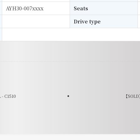
AYH30-007xxxx
Seats
Drive type
- C1510
【SOLD】