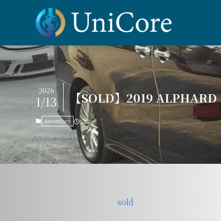
2026
【SOLD】2019 ALPHARD H
1/13
inventory
sold