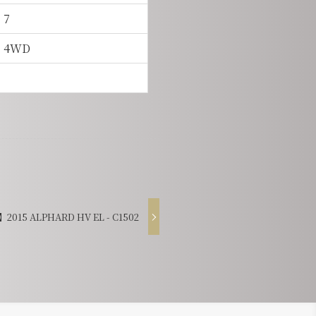
7
4WD
2015 ALPHARD HV EL - C1502