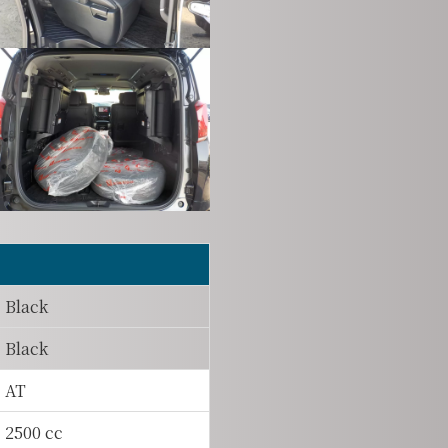
Black
Black
AT
2500 cc