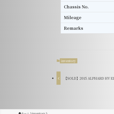
Chassis No.
Mileage
Remarks
inventory
【SOLD】2015 ALPHARD HV EL 
ホーム
inventory