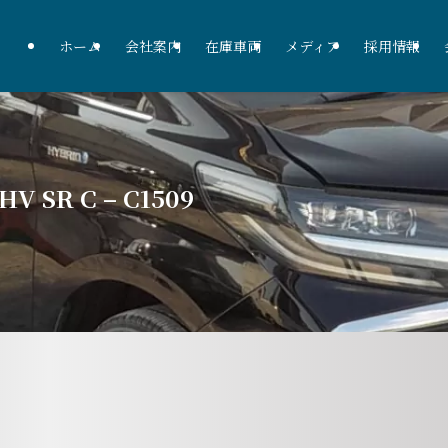
ホーム
会社案内
在庫車両
メディア
採用情報
V SR C – C1509