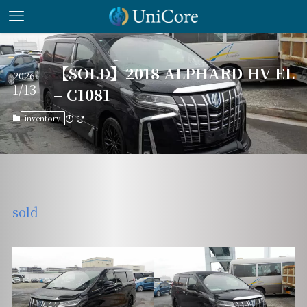
【SOLD】2018 ALPHARD HV EL
2026
1/13
– C1081
inventory
sold