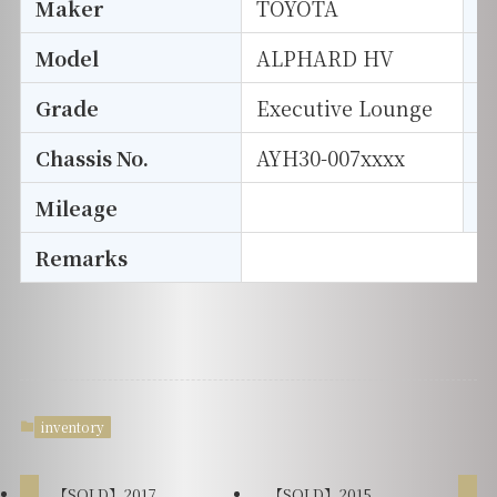
Maker
TOYOTA
I
Model
ALPHARD HV
T
Grade
Executive Lounge
E
Chassis No.
AYH30-007xxxx
S
Mileage
D
Remarks
inventory
【SOLD】2017
【SOLD】2015