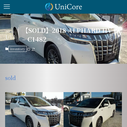
【SOLD】2018 ALPHARD HV EL
2026
1/13
– C1482
inventory
sold