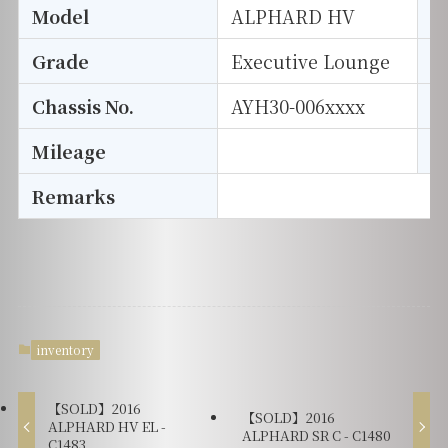
Model
ALPHARD HV
T
Grade
Executive Lounge
E
Chassis No.
AYH30-006xxxx
S
Mileage
D
Remarks
inventory
【SOLD】2016
【SOLD】2016
ALPHARD HV EL -
ALPHARD SR C - C1480
C1483