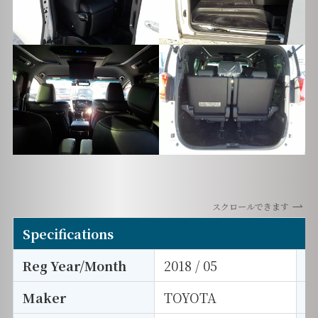
スクロールできます
Specifications
Reg Year/Month
2018 / 05
E
Maker
TOYOTA
I