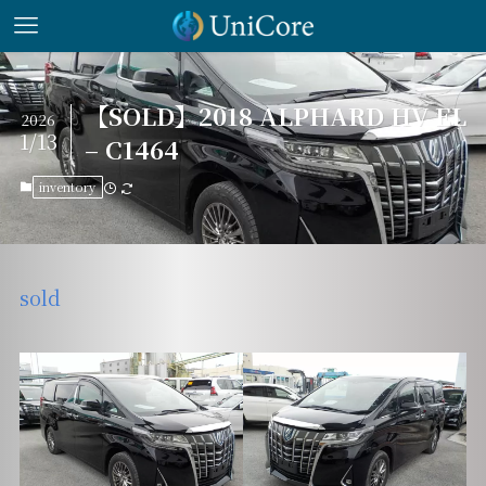
【SOLD】2018 ALPHARD HV EL
2026
1/13
– C1464
inventory
sold