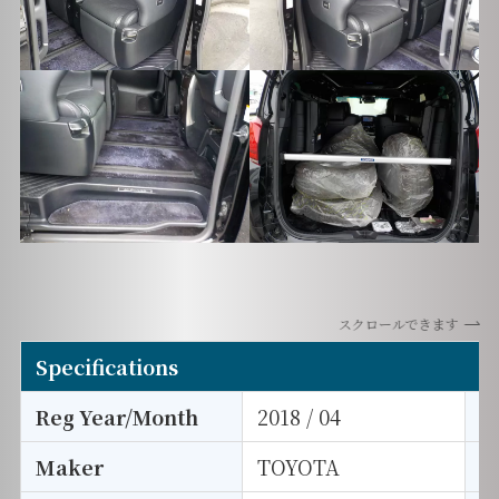
スクロールできます
Specifications
Reg Year/Month
2018 / 04
E
Maker
TOYOTA
I