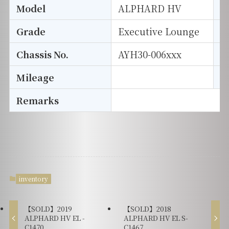
Model
ALPHARD HV
T
Grade
Executive Lounge
E
Chassis No.
AYH30-006xxx
S
Mileage
D
Remarks
inventory
【SOLD】2019
【SOLD】2018
ALPHARD HV EL -
ALPHARD HV EL S-
C1470
C1467