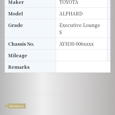
Maker
TOYOTA
I
Model
ALPHARD
T
Grade
Executive Lounge
E
S
Chassis No.
AYH30-006xxxx
S
Mileage
D
Remarks
inventory