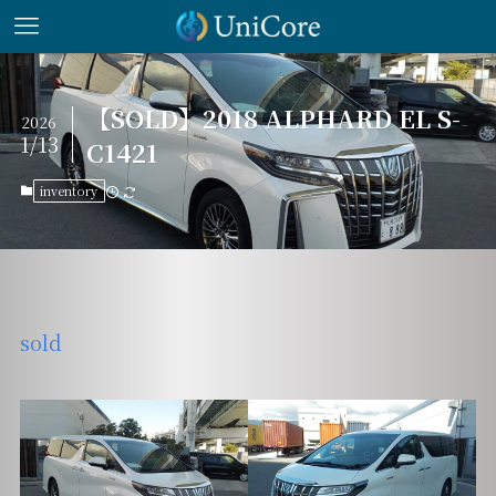
【SOLD】2018 ALPHARD EL S-
2026
1/13
C1421
inventory
sold