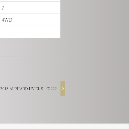
7
4WD
18 ALPHARD HV EL S - C1222