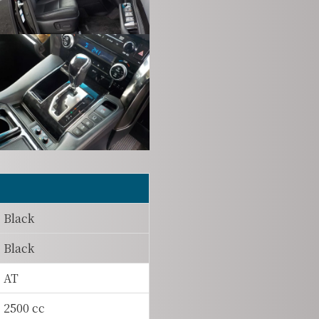
Black
Black
AT
2500 cc