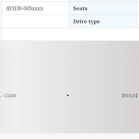
AYH30-005xxxx
Seats
Drive type
- C1260
【SOLD】20