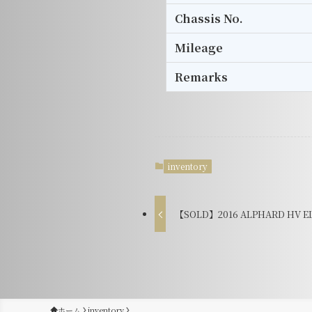
Chassis No.
Mileage
Remarks
inventory
【SOLD】2016 ALPHARD HV EL 
ホーム
inventory