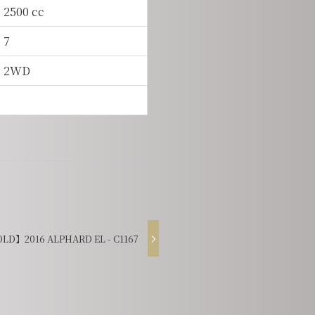
2500 cc
7
2WD
LD】2016 ALPHARD EL - C1167