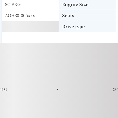
SC PKG
Engine Size
AGH30-005xxx
Seats
Drive type
1189
【SO