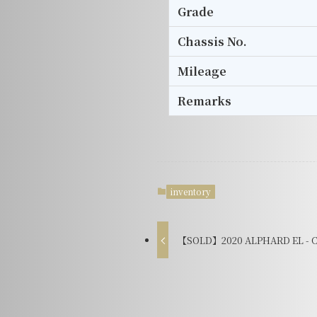
Grade
Chassis No.
Mileage
Remarks
inventory
【SOLD】2020 ALPHARD EL - C