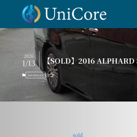
2026
【SOLD】2016 ALPHARD S
1/13
inventory
sold