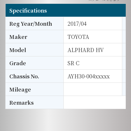
Specifications
Reg Year/Month
2017/04
E
Maker
TOYOTA
I
Model
ALPHARD HV
T
Grade
SR C
E
Chassis No.
AYH30-004xxxxx
S
Mileage
D
Remarks