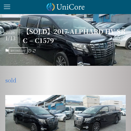
【SOLD】2017 ALPHARD HV SR
2026
1/13
C – C1579
inventory
sold