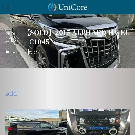
【SOLD】2017 ALPHARD HV EL
2026
1/13
– C1045
inventory
sold