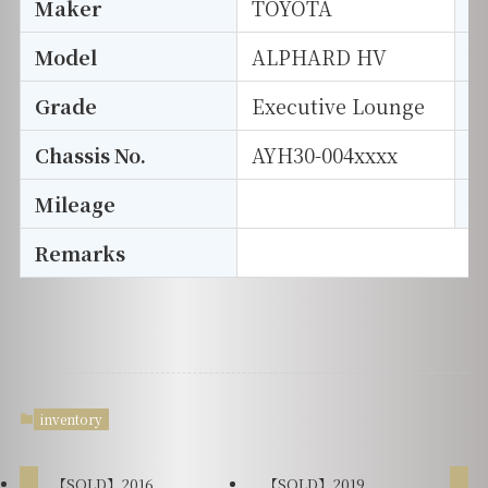
Maker
TOYOTA
I
Model
ALPHARD HV
T
Grade
Executive Lounge
E
Chassis No.
AYH30-004xxxx
S
Mileage
D
Remarks
inventory
【SOLD】2016
【SOLD】2019