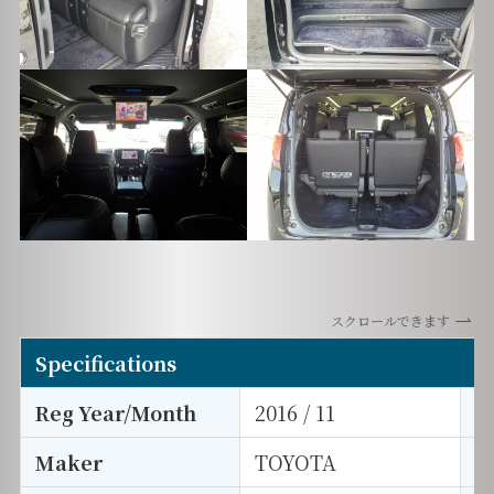
スクロールできます
Specifications
Reg Year/Month
2016 / 11
E
Maker
TOYOTA
I