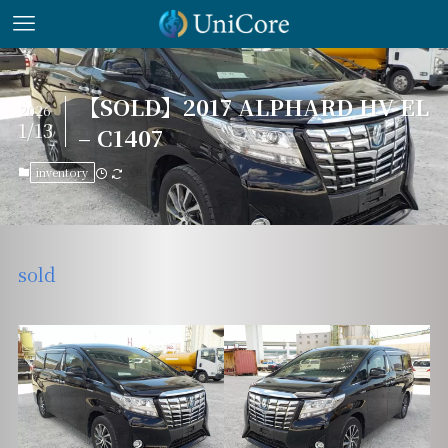
【SOLD】2017 ALPHARD HV EL
2026
1/13
– C1407
inventory
sold