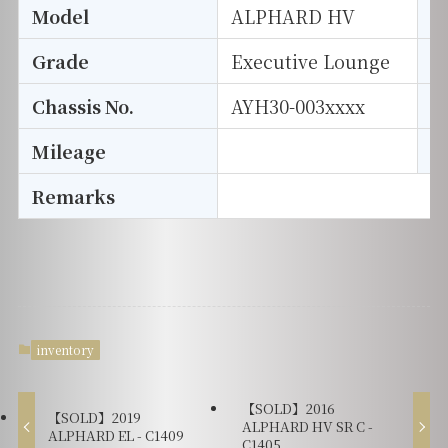
Model
ALPHARD HV
T
Grade
Executive Lounge
E
Chassis No.
AYH30-003xxxx
S
Mileage
D
Remarks
inventory
【SOLD】2016
【SOLD】2019
ALPHARD HV SR C -
ALPHARD EL - C1409
C1405