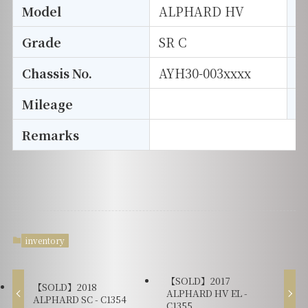
Model
ALPHARD HV
T
Grade
SR C
E
Chassis No.
AYH30-003xxxx
S
Mileage
D
Remarks
inventory
【SOLD】2017
【SOLD】2018
ALPHARD HV EL -
ALPHARD SC - C1354
C1355