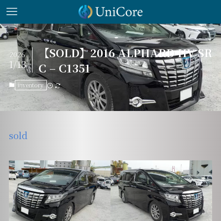
【SOLD】2016 ALPHARD HV SR
2026
1/13
C – C1351
inventory
sold