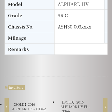
Model
ALPHARD HV
T
Grade
SR C
E
Chassis No.
AYH30-003xxxx
S
Mileage
D
Remarks
inventory
【SOLD】2015
【SOLD】2016
ALPHARD HV EL -
ALPHARD EL - C1342
C1366