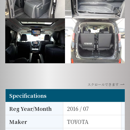
スクロールできます
Specifications
Reg Year/Month
2016 / 07
E
Maker
TOYOTA
I