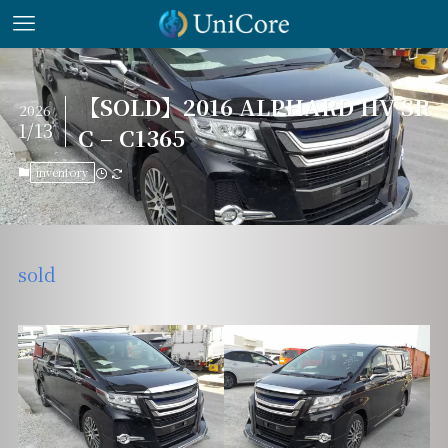
【SOLD】2016 ALPHARD HV SR
2026
1/13
C – C1365
inventory
sold