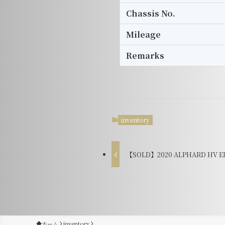
Chassis No.
Mileage
Remarks
inventory
【SOLD】2020 ALPHARD HV EL 
ホーム
inventory