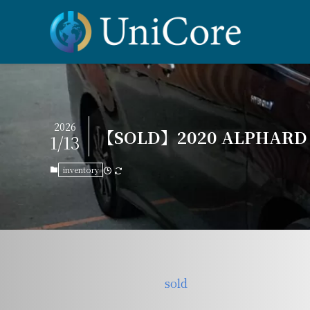
2026
【SOLD】2020 ALPHARD H
1/13
inventory
sold