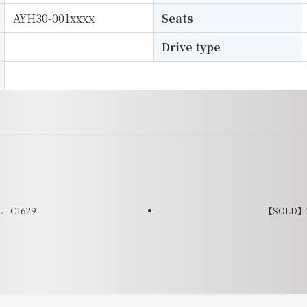
AYH30-001xxxx
Seats
Drive type
- C1629
【SOLD】20