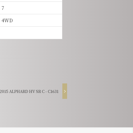
7
4WD
15 ALPHARD HV SR C - C1631