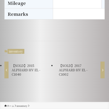
Mileage
D
Remarks
inventory
【SOLD】2015
【SOLD】2017
ALPHARD HV EL -
ALPHARD HV EL -
C1040
C1002
ホーム
inventory