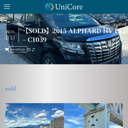
【SOLD】2015 ALPHARD HV EL
2026
1/13
– C1039
inventory
sold