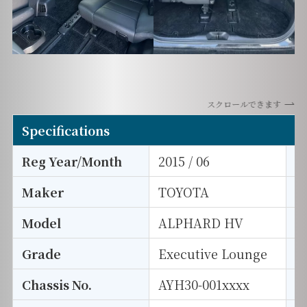
スクロールできます
Specifications
Reg Year/Month
2015 / 06
E
Maker
TOYOTA
I
Model
ALPHARD HV
T
Grade
Executive Lounge
E
Chassis No.
AYH30-001xxxx
S