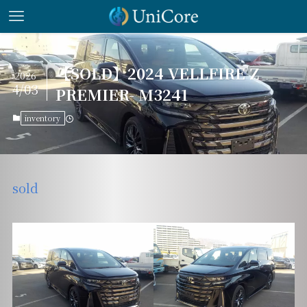
【SOLD】2024 VELLFIRE Z
2026
4/03
PREMIER- M3241
inventory
sold