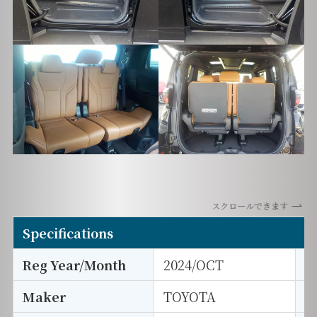
スクロールできます
Specifications
Reg Year/Month
2024/OCT
E
Maker
TOYOTA
I