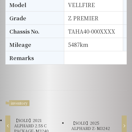
Model
VELLFIRE
T
Grade
Z PREMIER
E
Chassis No.
TAHA40-000XXXX
S
Mileage
5487km
D
Remarks
inventory
【SOLD】2021
【SOLD】2025
ALPHARD 2.5S C
ALPHARD Z- M3242
PACKAGE- M3240