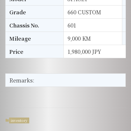
Grade
660 CUSTOM
E
Chassis No.
601
S
Mileage
9,000 KM
D
Price
1,980,000 JPY
Remarks:
inventory