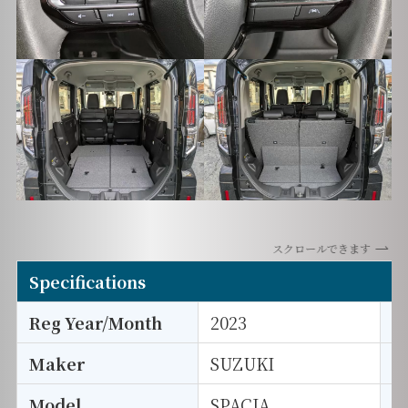
スクロールできます
Specifications
Reg Year/Month
2023
E
Maker
SUZUKI
I
Model
SPACIA
T