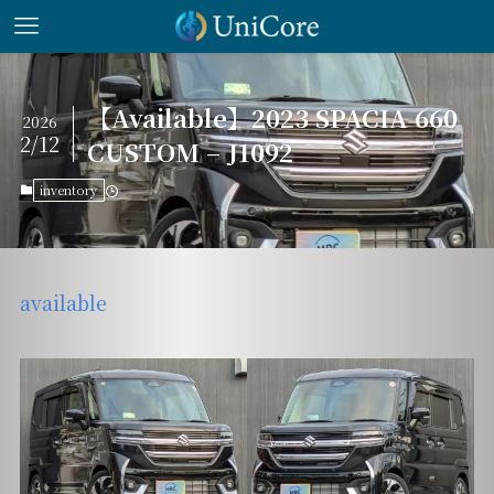
【Available】2023 SPACIA 660
2026
2/12
CUSTOM – J1092
inventory
available