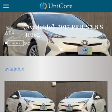
【Available】2017 PRIUS 1.8 S
2026
2/04
– J1062
inventory
available