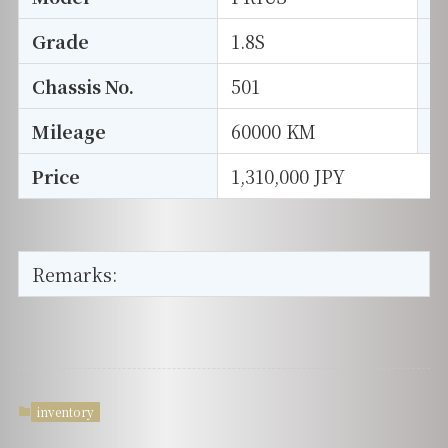
Grade
1.8S
E
Chassis No.
501
S
Mileage
60000 KM
D
Price
1,310,000 JPY
Remarks:
inventory