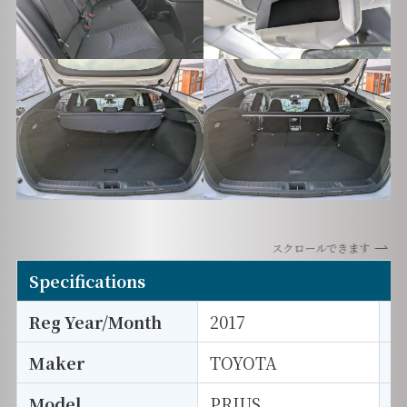
スクロールできます
Specifications
Reg Year/Month
2017
E
Maker
TOYOTA
I
Model
PRIUS
T