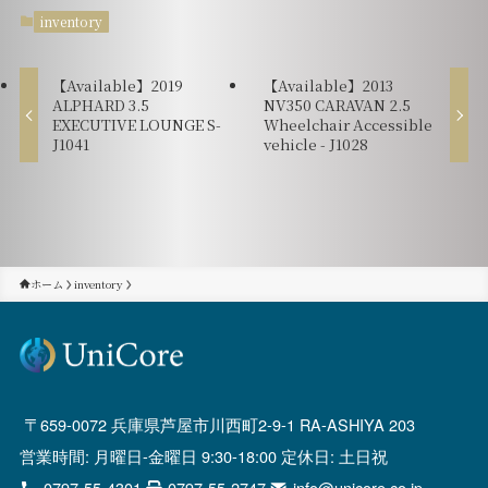
inventory
【Available】2019
【Available】2013
ALPHARD 3.5
NV350 CARAVAN 2.5
EXECUTIVE LOUNGE S-
Wheelchair Accessible
J1041
vehicle - J1028
ホーム
inventory
659-0072 兵庫県芦屋市川西町2-9-1 RA-ASHIYA 203
営業時間: 月曜日-金曜日 9:30-18:00 定休日: 土日祝
0797-55-4301
0797-55-2747
info@unicore.co.jp