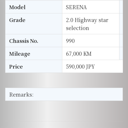
Model
SERENA
T
Grade
2.0 Highway star
E
selection
Chassis No.
990
S
Mileage
67,000 KM
D
Price
590,000 JPY
Remarks: