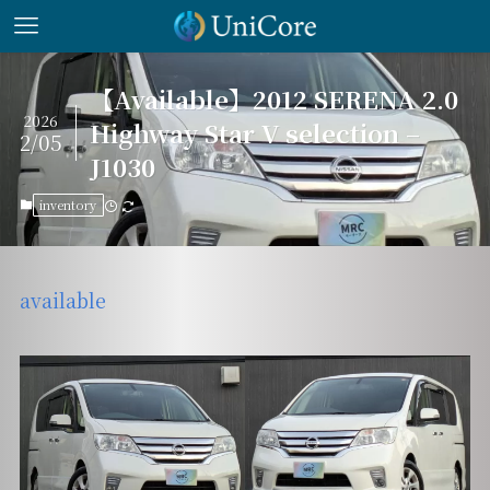
【Available】2012 SERENA 2.0
2026
Highway Star V selection –
2/05
J1030
inventory
available