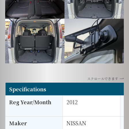
スクロールできます
Specifications
Reg Year/Month
2012
E
Maker
NISSAN
I